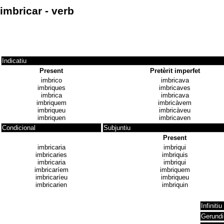
imbricar - verb
Indicatiu
Present
Pretèrit imperfet
imbrico
imbricava
imbriques
imbricaves
imbrica
imbricava
imbriquem
imbricàvem
imbriqueu
imbricàveu
imbriquen
imbricaven
Condicional
Subjuntiu
Present
imbricaria
imbriqui
imbricaries
imbriquis
imbricaria
imbriqui
imbricaríem
imbriquem
imbricaríeu
imbriqueu
imbricarien
imbriquin
Infinitiu
Gerundi