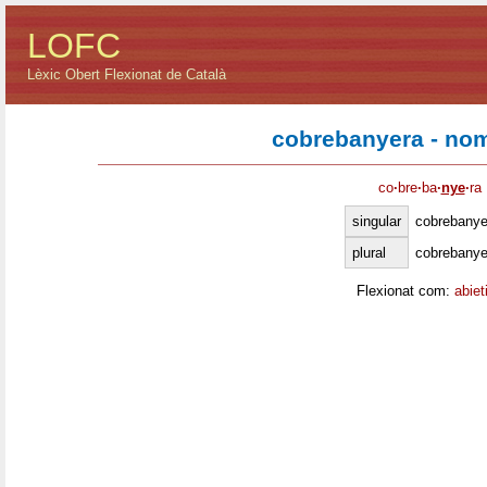
LOFC
Lèxic Obert Flexionat de Català
cobrebanyera - no
co
·
bre
·
ba
·
nye
·
ra
singular
cobrebanye
plural
cobrebanye
Flexionat com:
abiet