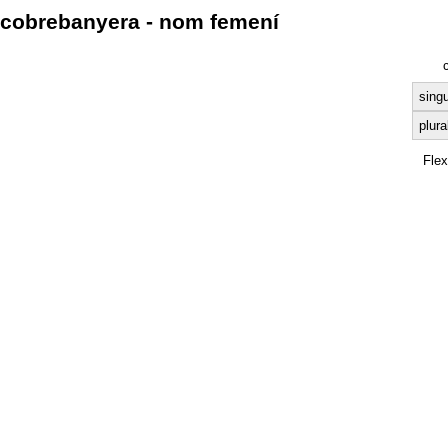
cobrebanyera - nom femení
singu
plura
Fle