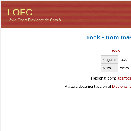
LOFC
Lèxic Obert Flexionat de Català
rock - nom ma
rock
singular
rock
plural
rocks
Flexionat com:
abarroc
Paraula documentada en el
Diccionari 