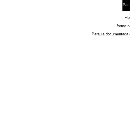
Part
Fl
forma n
Paraula documentada 