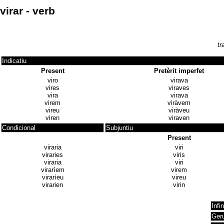
virar - verb
tr
Indicatiu
Present
Pretèrit imperfet
viro
virava
vires
viraves
vira
virava
virem
viràvem
vireu
viràveu
viren
viraven
Condicional
Subjuntiu
Present
viraria
viri
viraries
viris
viraria
viri
viraríem
virem
viraríeu
vireu
virarien
virin
Infin
Ger