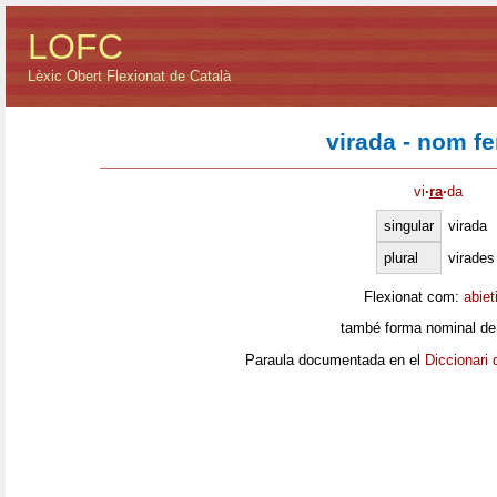
LOFC
Lèxic Obert Flexionat de Català
virada - nom f
vi
·
ra
·
da
singular
virada
plural
virades
Flexionat com:
abiet
també forma nominal de
Paraula documentada en el
Diccionari 