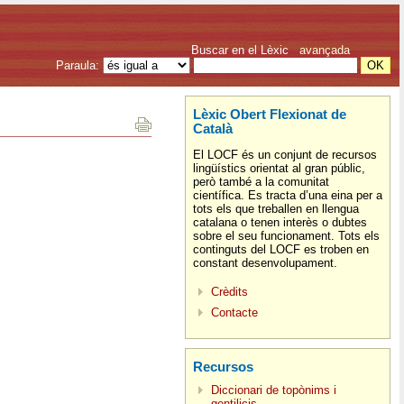
Buscar en el Lèxic
avançada
Paraula:
Lèxic Obert Flexionat de
Català
El LOCF és un conjunt de recursos
lingüístics orientat al gran públic,
però també a la comunitat
científica. Es tracta d’una eina per a
tots els que treballen en llengua
catalana o tenen interès o dubtes
sobre el seu funcionament. Tots els
continguts del LOCF es troben en
constant desenvolupament.
Crèdits
Contacte
Recursos
Diccionari de topònims i
gentilicis