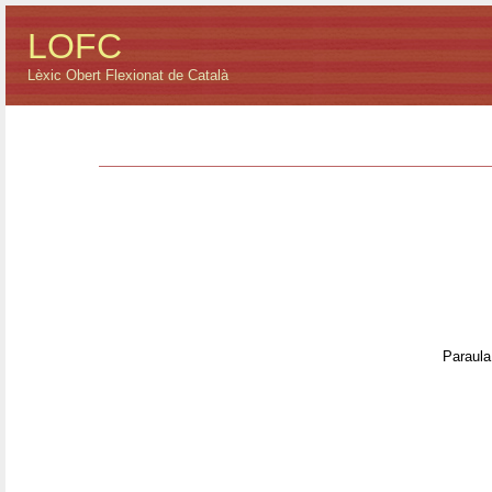
LOFC
Lèxic Obert Flexionat de Català
Paraula