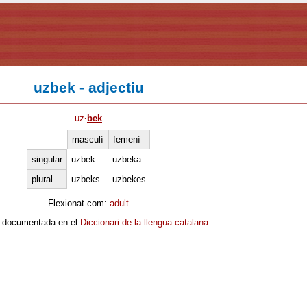
uzbek - adjectiu
uz
·
bek
masculí
femení
singular
uzbek
uzbeka
plural
uzbeks
uzbekes
Flexionat com:
adult
 documentada en el
Diccionari de la llengua catalana