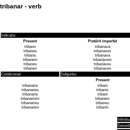
tribanar - verb
Indicatiu
Present
Pretèrit imperfet
tribano
tribanava
tribanes
tribanaves
tribana
tribanava
tribanem
tribanàvem
tribaneu
tribanàveu
tribanen
tribanaven
Condicional
Subjuntiu
Present
tribanaria
tribani
tribanaries
tribanis
tribanaria
tribani
tribanaríem
tribanem
tribanaríeu
tribaneu
tribanarien
tribanin
Infinitiu
Gerund