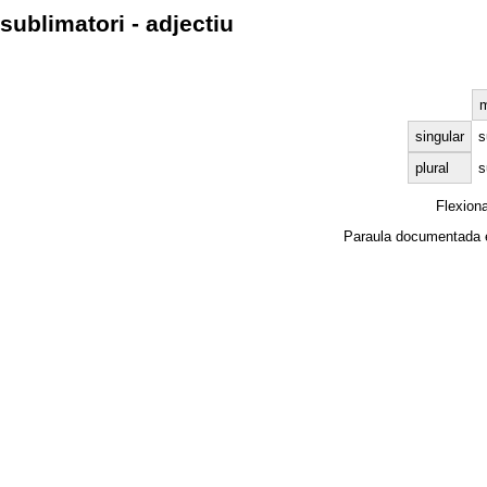
sublimatori - adjectiu
m
singular
s
plural
s
Flexion
Paraula documentada 