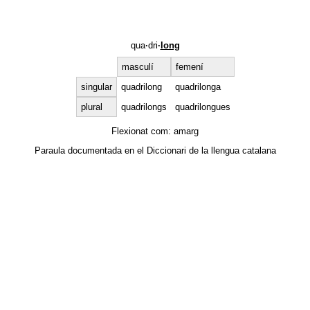
qua
·
dri
·
long
masculí
femení
singular
quadrilong
quadrilonga
plural
quadrilongs
quadrilongues
Flexionat com:
amarg
Paraula documentada en el
Diccionari de la llengua catalana