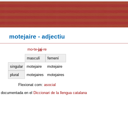
motejaire - adjectiu
mo
·
te
·
jai
·
re
masculí
femení
singular
motejaire
motejaire
plural
motejaires
motejaires
Flexionat com:
asocial
 documentada en el
Diccionari de la llengua catalana