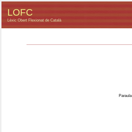
LOFC
Lèxic Obert Flexionat de Català
Paraula