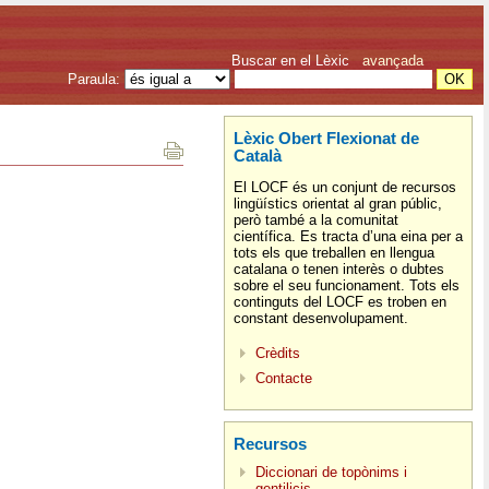
Buscar en el Lèxic
avançada
Paraula:
Lèxic Obert Flexionat de
Català
El LOCF és un conjunt de recursos
lingüístics orientat al gran públic,
però també a la comunitat
científica. Es tracta d’una eina per a
tots els que treballen en llengua
catalana o tenen interès o dubtes
sobre el seu funcionament. Tots els
continguts del LOCF es troben en
constant desenvolupament.
Crèdits
Contacte
Recursos
Diccionari de topònims i
gentilicis