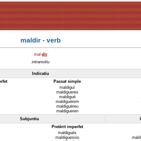
maldir - verb
mal
·
dir
intransitiu
Indicatiu
rfet
Passat simple
maldiguí
maldigueres
maldigué
m
maldiguérem
maldiguéreu
maldigueren
Subjuntiu
Pretèrit imperfet
maldigués
s
maldiguessis
mald