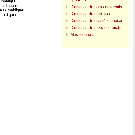
maldigui
maldiguem
Diccionari de noms deverbals
eu / maldigueu
Diccionari de manlleus
maldiguin
Diccionari de divisió sil·làbica
Diccionari de mots encreuats
Més recursos