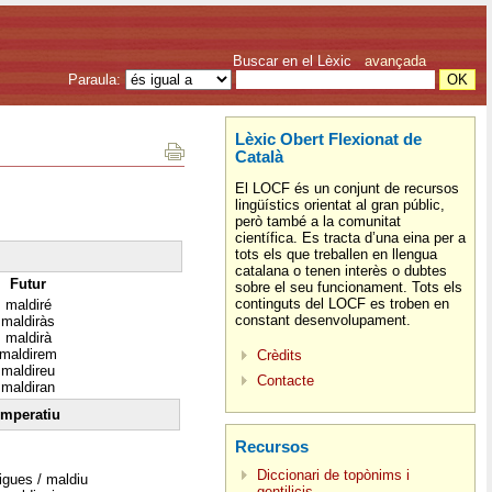
Buscar en el Lèxic
avançada
Paraula:
Lèxic Obert Flexionat de
Català
El LOCF és un conjunt de recursos
lingüístics orientat al gran públic,
però també a la comunitat
científica. Es tracta d’una eina per a
tots els que treballen en llengua
catalana o tenen interès o dubtes
Futur
sobre el seu funcionament. Tots els
continguts del LOCF es troben en
maldiré
constant desenvolupament.
maldiràs
maldirà
maldirem
Crèdits
maldireu
Contacte
maldiran
Imperatiu
Recursos
Diccionari de topònims i
igues / maldiu
gentilicis