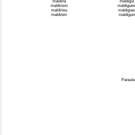
maldiria
maldigui
maldiríem
maldigue
maldiríeu
maldigue
maldirien
maldigui
Paraula