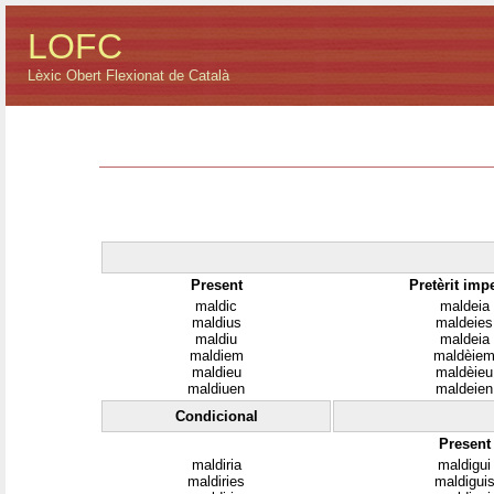
LOFC
Lèxic Obert Flexionat de Català
Present
Pretèrit impe
maldic
maldeia
maldius
maldeies
maldiu
maldeia
maldiem
maldèie
maldieu
maldèieu
maldiuen
maldeien
Condicional
Present
maldiria
maldigui
maldiries
maldigui