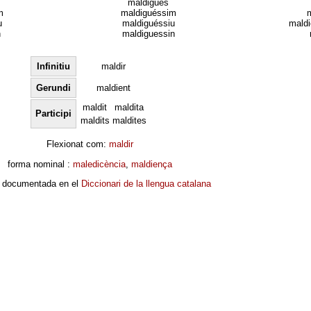
maldigués
m
maldiguéssim
u
maldiguéssiu
maldi
n
maldiguessin
Infinitiu
maldir
Gerundi
maldient
maldit
maldita
Participi
maldits
maldites
Flexionat com:
maldir
forma nominal :
maledicència
,
maldiença
 documentada en el
Diccionari de la llengua catalana