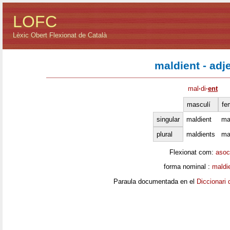
LOFC
Lèxic Obert Flexionat de Català
maldient - adj
mal
·
di
·
ent
masculí
fe
singular
maldient
ma
plural
maldients
ma
Flexionat com:
asoc
forma nominal :
maldi
Paraula documentada en el
Diccionari 