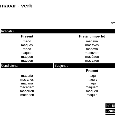
macar - verb
pr
Indicatiu
Present
Pretèrit imperfet
maco
macava
maques
macaves
maca
macava
maquem
macàvem
maqueu
macàveu
maquen
macaven
Condicional
Subjuntiu
Present
macaria
maqui
macaries
maquis
macaria
maqui
macaríem
maquem
macaríeu
maqueu
macarien
maquin
Infinit
Gerun