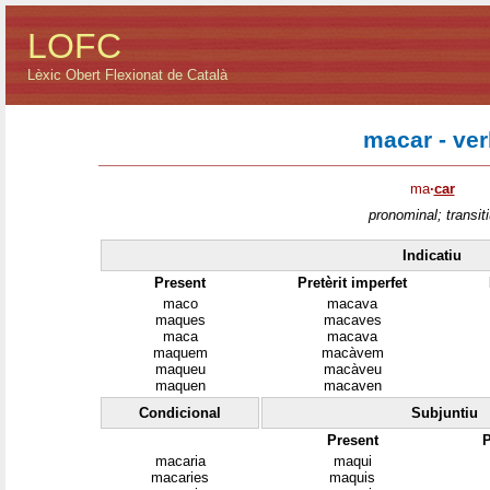
LOFC
Lèxic Obert Flexionat de Català
macar - ver
ma
·
car
pronominal; transiti
Indicatiu
Present
Pretèrit imperfet
maco
macava
maques
macaves
maca
macava
maquem
macàvem
maqueu
macàveu
maquen
macaven
Condicional
Subjuntiu
Present
P
macaria
maqui
macaries
maquis