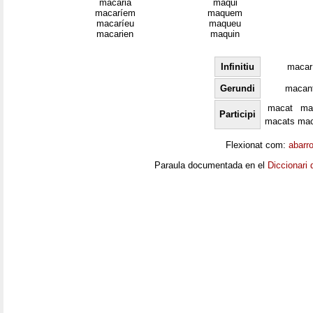
macaria
maqui
macaríem
maquem
macaríeu
maqueu
macarien
maquin
Infinitiu
macar
Gerundi
macan
macat
ma
Participi
macats
ma
Flexionat com:
abarr
Paraula documentada en el
Diccionari 