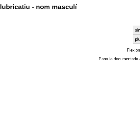
lubricatiu - nom masculí
si
plu
Flexio
Paraula documentada 