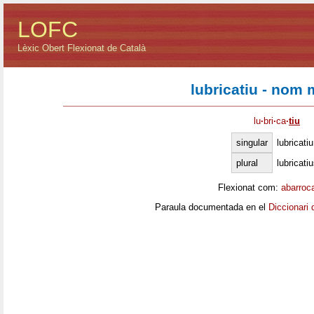
LOFC
Lèxic Obert Flexionat de Català
lubricatiu - nom 
lu
·
bri
·
ca
·
tiu
singular
lubricatiu
plural
lubricati
Flexionat com:
abarroc
Paraula documentada en el
Diccionari 