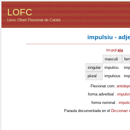
LOFC
Lèxic Obert Flexionat de Català
impulsiu - adj
im
·
pul
·
siu
masculí
fem
singular
impulsiu
imp
plural
impulsius
imp
Flexionat com:
antidep
forma adverbial :
impuls
forma nominal :
impulsi
Paraula documentada en el
Diccionari 