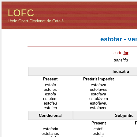
LOFC
Lèxic Obert Flexionat de Català
estofar - ve
es
·
to
·
far
transitiu
Indicatiu
Present
Pretèrit imperfet
estofo
estofava
estofes
estofaves
estofa
estofava
estofem
estofàvem
estofeu
estofàveu
estofen
estofaven
Condicional
Subjuntiu
Present
P
estofaria
estofi
estofaries
estofis