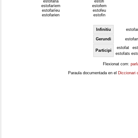
estofaria
estofi
estofaríem
estofem
estofaríeu
estofeu
estofarien
estofin
Infinitiu
estofa
Gerundi
estofan
estofat
es
Participi
estofats
est
Flexionat com:
parl
Paraula documentada en el
Diccionari 