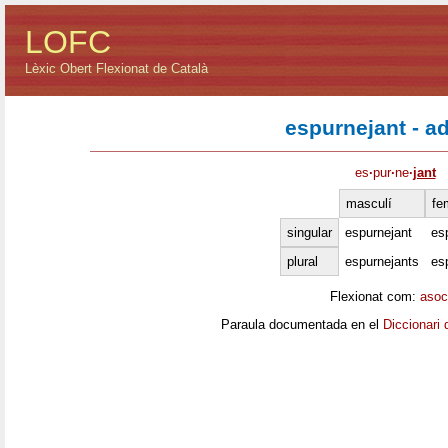
LOFC
Lèxic Obert Flexionat de Català
espurnejant - ad
es
·
pur
·
ne
·
jant
masculí
fe
singular
espurnejant
es
plural
espurnejants
es
Flexionat com:
asoc
Paraula documentada en el
Diccionari 