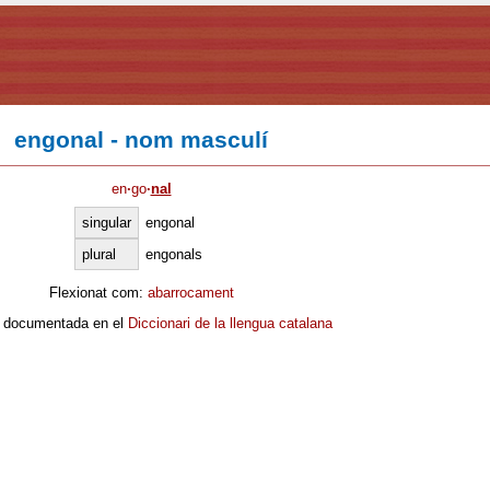
engonal - nom masculí
en
·
go
·
nal
singular
engonal
plural
engonals
Flexionat com:
abarrocament
 documentada en el
Diccionari de la llengua catalana