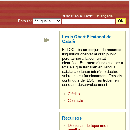
Buscar en el Lèxic
avançada
Paraula:
Lèxic Obert Flexionat de
Català
El LOCF és un conjunt de recursos
lingüístics orientat al gran públic,
però també a la comunitat
científica. Es tracta d’una eina per a
tots els que treballen en llengua
catalana o tenen interès o dubtes
sobre el seu funcionament. Tots els
continguts del LOCF es troben en
constant desenvolupament.
Crèdits
Contacte
Recursos
Diccionari de topònims i
gentilicis