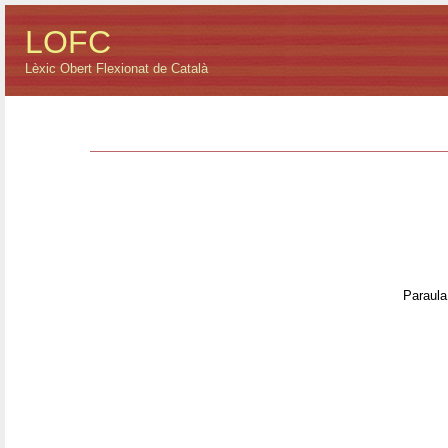
LOFC
Lèxic Obert Flexionat de Català
Paraula