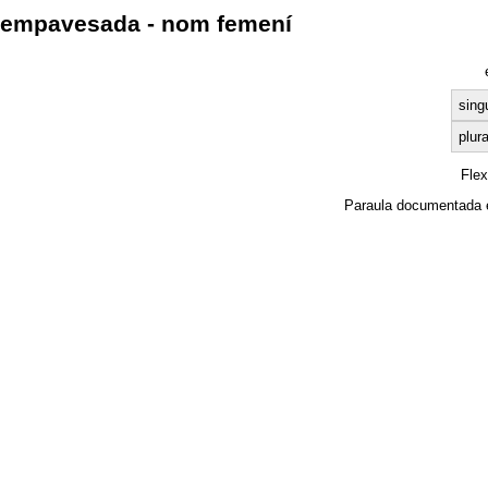
empavesada - nom femení
sing
plura
Fle
Paraula documentada 