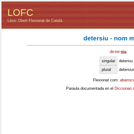
LOFC
Lèxic Obert Flexionat de Català
detersiu - nom m
de
·
ter
·
siu
singular
detersiu
plural
detersiu
Flexionat com:
abarroc
Paraula documentada en el
Diccionari 