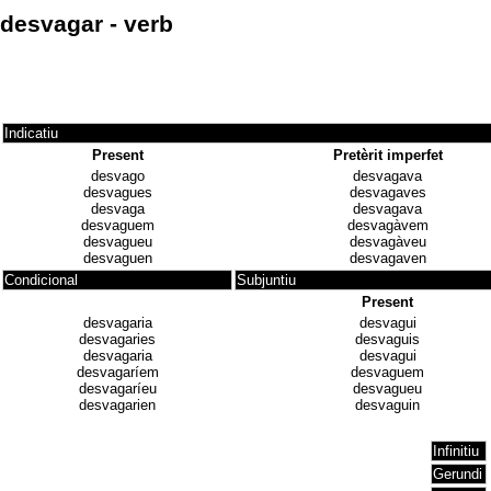
desvagar - verb
Indicatiu
Present
Pretèrit imperfet
desvago
desvagava
desvagues
desvagaves
desvaga
desvagava
desvaguem
desvagàvem
desvagueu
desvagàveu
desvaguen
desvagaven
Condicional
Subjuntiu
Present
desvagaria
desvagui
desvagaries
desvaguis
desvagaria
desvagui
desvagaríem
desvaguem
desvagaríeu
desvagueu
desvagarien
desvaguin
Infinitiu
Gerundi