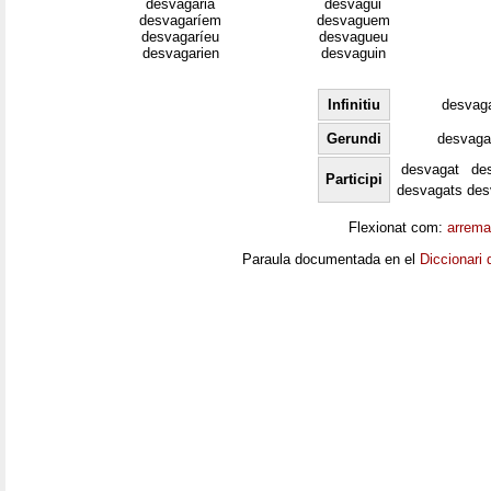
desvagaria
desvagui
desvagaríem
desvaguem
desvagaríeu
desvagueu
desvagarien
desvaguin
Infinitiu
desvag
Gerundi
desvaga
desvagat
de
Participi
desvagats
des
Flexionat com:
arrema
Paraula documentada en el
Diccionari 