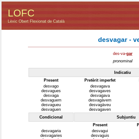
LOFC
Lèxic Obert Flexionat de Català
desvagar - v
des
·
va
·
gar
pronominal
Indicatiu
Present
Pretèrit imperfet
desvago
desvagava
desvagues
desvagaves
desvaga
desvagava
desvaguem
desvagàvem
desvagueu
desvagàveu
desvaguen
desvagaven
Condicional
Subjuntiu
Present
P
desvagaria
desvagui
desvagaries
desvaguis