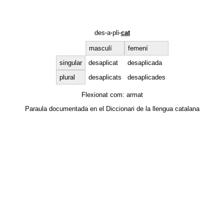
des
·
a
·
pli
·
cat
masculí
femení
singular
desaplicat
desaplicada
plural
desaplicats
desaplicades
Flexionat com:
armat
Paraula documentada en el
Diccionari de la llengua catalana