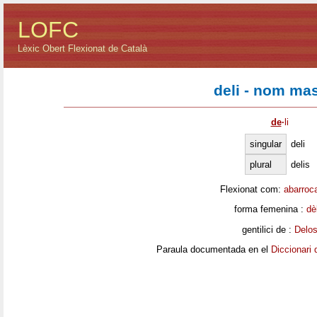
LOFC
Lèxic Obert Flexionat de Català
deli - nom mas
de
·
li
singular
deli
plural
delis
Flexionat com:
abarroc
forma femenina :
dè
gentilici de :
Delo
Paraula documentada en el
Diccionari 