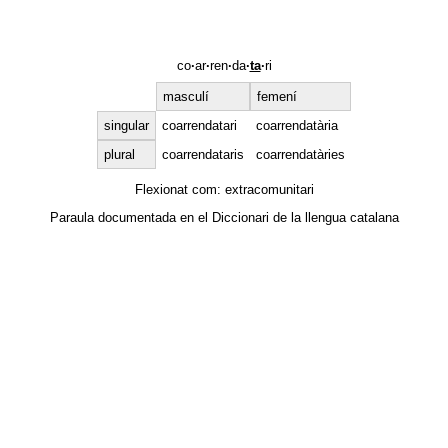
co
·
ar
·
ren
·
da
·
ta
·
ri
masculí
femení
singular
coarrendatari
coarrendatària
plural
coarrendataris
coarrendatàries
Flexionat com:
extracomunitari
Paraula documentada en el
Diccionari de la llengua catalana