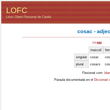
LOFC
Lèxic Obert Flexionat de Català
cosac - adjec
co
·
sac
masculí
fem
singular
cosac
cos
plural
cosacs
cos
Flexionat com:
bla
Paraula documentada en el
Diccionari 