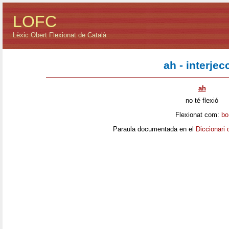
LOFC
Lèxic Obert Flexionat de Català
ah - interjec
ah
no té flexió
Flexionat com:
bo
Paraula documentada en el
Diccionari 