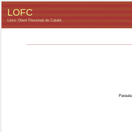
LOFC
Lèxic Obert Flexionat de Català
Paraula