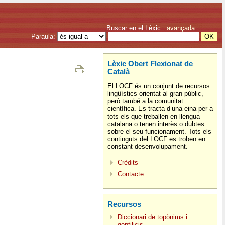
Buscar en el Lèxic
avançada
Paraula:
Lèxic Obert Flexionat de
Català
El LOCF és un conjunt de recursos
lingüístics orientat al gran públic,
però també a la comunitat
científica. Es tracta d’una eina per a
tots els que treballen en llengua
catalana o tenen interès o dubtes
sobre el seu funcionament. Tots els
continguts del LOCF es troben en
constant desenvolupament.
Crèdits
Contacte
Recursos
Diccionari de topònims i
gentilicis