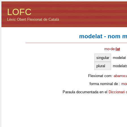
LOFC
Lèxic Obert Flexionat de Català
modelat - nom m
mo
·
de
·
lat
singular
modelat
plural
modelat
Flexionat com:
abarroc
forma nominal de :
mod
Paraula documentada en el
Diccionari 