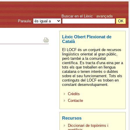
Buscar en el Lèxic
avançada
Paraula:
Lèxic Obert Flexionat de
Català
El LOCF és un conjunt de recursos
lingüístics orientat al gran públic,
però també a la comunitat
científica. Es tracta d’una eina per a
tots els que treballen en llengua
catalana o tenen interès o dubtes
sobre el seu funcionament. Tots els
continguts del LOCF es troben en
constant desenvolupament.
Crèdits
Contacte
Recursos
Diccionari de topònims i
gentilicis