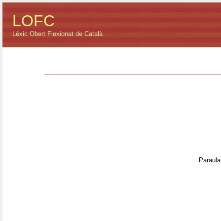
LOFC
Lèxic Obert Flexionat de Català
Paraula