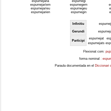
espurnejaria
espurnegi
espurnejaríem
espurnegem
e
espurnejaríeu
espurnegeu
e
espurnejarien
espurnegin
e
Infinitiu
espurnej
Gerundi
espurnej
espurnejat
es
Participi
espurnejats
esp
Flexionat com:
puj
forma nominal :
espur
Paraula documentada en el
Diccionari 