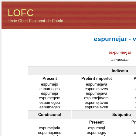
LOFC
Lèxic Obert Flexionat de Català
espurnejar - 
es
·
pur
·
ne
·
jar
intransitiu
Indicatiu
Present
Pretèrit imperfet
P
espurnejo
espurnejava
espurneges
espurnejaves
espurneja
espurnejava
espurnegem
espurnejàvem
espurnegeu
espurnejàveu
espurnegen
espurnejaven
Condicional
Subjuntiu
Present
Pr
espurnejaria
espurnegi
espurnejaries
espurnegis
e