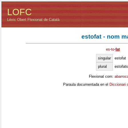
LOFC
Lèxic Obert Flexionat de Català
estofat - nom m
es
·
to
·
fat
singular
estofat
plural
estofats
Flexionat com:
abarroc
Paraula documentada en el
Diccionari 