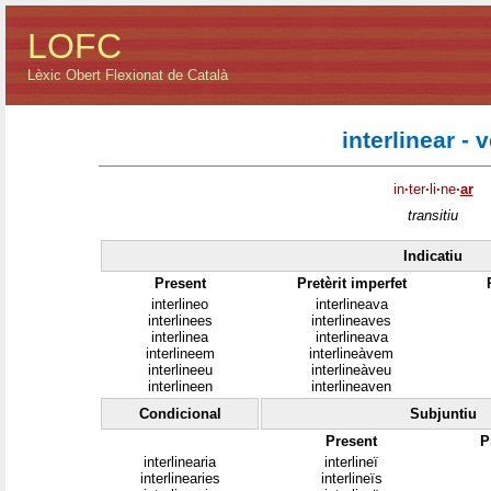
LOFC
Lèxic Obert Flexionat de Català
interlinear - 
in
·
ter
·
li
·
ne
·
ar
transitiu
Indicatiu
Present
Pretèrit imperfet
interlineo
interlineava
interlinees
interlineaves
interlinea
interlineava
interlineem
interlineàvem
interlineeu
interlineàveu
interlineen
interlineaven
Condicional
Subjuntiu
Present
P
interlinearia
interlineï
interlinearies
interlineïs