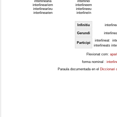
interlinearia
interlineï
interlinearíem
interlineem
interlinearíeu
interlineeu
interlinearien
interlineïn
Infinitiu
interline
Gerundi
interline
interlineat
int
Participi
interlineats
int
Flexionat com:
apar
forma nominal :
interli
Paraula documentada en el
Diccionari 