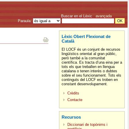
Buscar en el Lèxic
avançada
Paraula:
Lèxic Obert Flexionat de
Català
El LOCF és un conjunt de recursos
lingüístics orientat al gran públic,
però també a la comunitat
científica. Es tracta d’una eina per a
tots els que treballen en llengua
catalana o tenen interès o dubtes
sobre el seu funcionament. Tots els
continguts del LOCF es troben en
constant desenvolupament.
Crèdits
Contacte
Recursos
Diccionari de topònims i
gentilicis