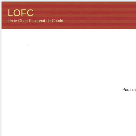
LOFC
Lèxic Obert Flexionat de Català
Paraula