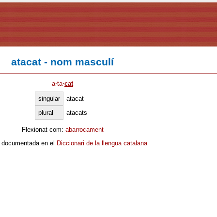
atacat - nom masculí
a
·
ta
·
cat
singular
atacat
plural
atacats
Flexionat com:
abarrocament
 documentada en el
Diccionari de la llengua catalana