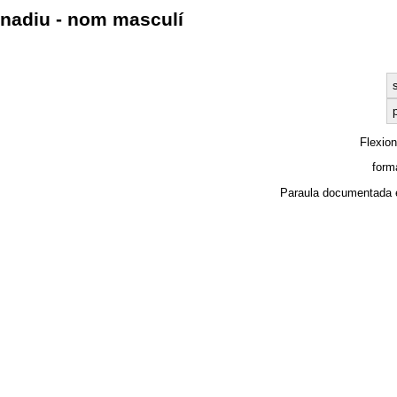
nadiu - nom masculí
p
Flexio
form
Paraula documentada 