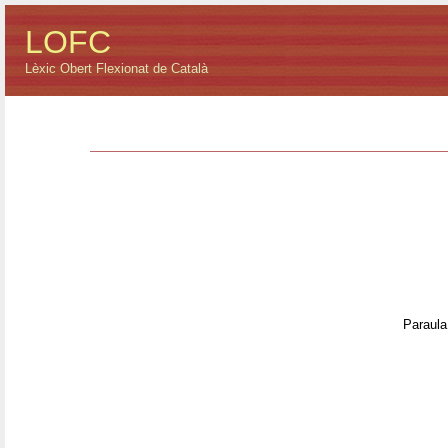
LOFC
Lèxic Obert Flexionat de Català
Paraula