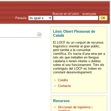
Buscar en el Lèxic
avançada
Paraula:
Lèxic Obert Flexionat de
Català
El LOCF és un conjunt de recursos
lingüístics orientat al gran públic,
però també a la comunitat
científica. Es tracta d’una eina per a
tots els que treballen en llengua
catalana o tenen interès o dubtes
sobre el seu funcionament. Tots els
continguts del LOCF es troben en
constant desenvolupament.
Crèdits
Contacte
Recursos
Diccionari de topònims i
gentilicis