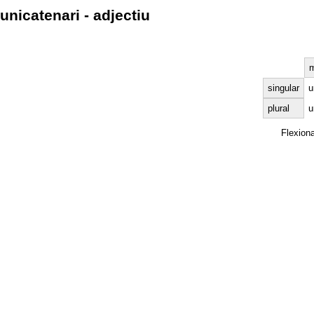
unicatenari - adjectiu
m
singular
u
plural
u
Flexion